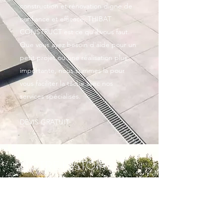
construction et rénovation digne de
confiance et efficace, THIBAT
CONSTRUCT est ce qu'il vous faut.
Que vous ayez besoin d'aide pour un
petit projet ou une réalisation plus
importante, nous sommes la pour
vous faciliter la tâche avec nos
services spécialisés.
DEVIS GRATUIT
NOTRE HISTOIRE
THIBAT CONSTRUCT est
une entreprise de construction et
rénovation. La société est dirigé par